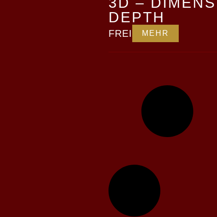
3D – DIMENS
DEPTH
FREI
MEHR