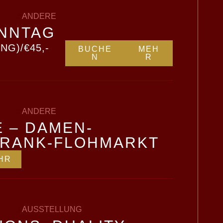
ANDERE
NNTAG
NG)/€45,-
BUCHE
MEH
N
R
ANDERE
E – DAMEN-
HRANK-FLOHMARKT
HR
AUSSTELLUNG