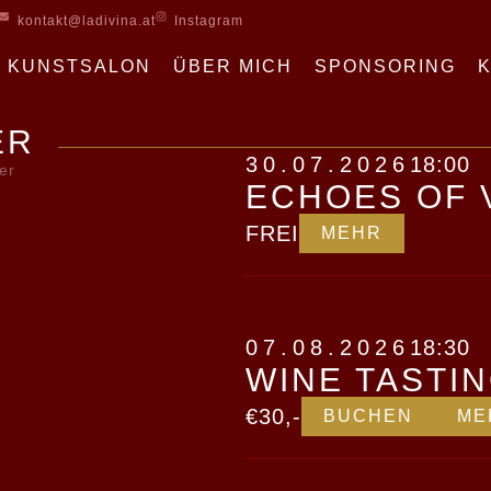
kontakt@ladivina.at
Instagram
KUNSTSALON
ÜBER MICH
SPONSORING
ER
30.07.2026
18:00
er
ECHOES OF 
FREI
MEHR
07.08.2026
18:30
WINE TASTI
€30,-
BUCHEN
ME