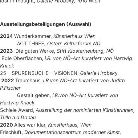
lost in thought,
Galerie Hrobsky, 1010 Wien
Ausstellungsbeteiligungen (Auswahl)
2024
Wunderkammer,
Künstlerhaus Wien
ACT THREE
, Österr. Kulturforum NÖ
2023
Die guten Werke,
Stift Klosterneuburg, NÖ
Edle Oberflächen,
i.R. von NÖ-Art kuratiert von Hartwig
Knack
25 – SPURENSUCHE – VISIONEN,
Galerie Hrobsk
y
2022
Traumhaus,
i.R.von NÖ-Art kuratiert von Judith
P.Fischer
Gestalt geben,
i.R.von NÖ-Art kuratiert von
Hartwig Knack
Schiele Award,
Ausstellung der nominierten KünstlerInnen,
Tulln a.d.Donau
2020
Alles war klar,
Künstlerhaus, Wien
Frischluft,
Dokumentationszentrum moderner Kunst,